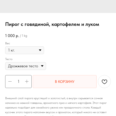
Пирог с говядиной, картофелем и луком
1 000
р.
/
1 kg
Вес
Тесто
В КОРЗИНУ
Внешний слой пирога хрустящий и золотистый, а внутри скрывается сочная
начинка из нежной говядины, ароматного лука и мягкого картофеля. Этот пирог
идеально подойдет для семейного ужина или праздничного стола. Каждый
кусочек этого пирога наполнен вкусом и ароматом, который никого не оставит