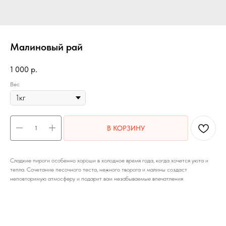
Малиновый рай
1 000
р.
Вес
В КОРЗИНУ
Сладкие пироги особенно хороши в холодное время года, когда хочется уюта и
тепла. Сочетание песочного теста, нежного творога и малины создаст
неповторимую атмосферу и подарит вам незабываемые впечатления