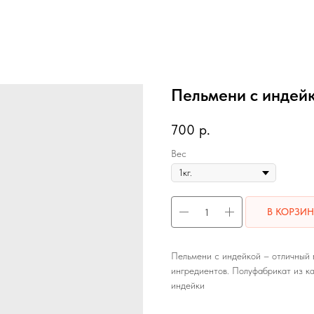
Пельмени с индей
700
р.
Вес
В КОРЗИН
Пельмени с индейкой – отличный в
ингредиентов. Полуфабрикат из ка
индейки