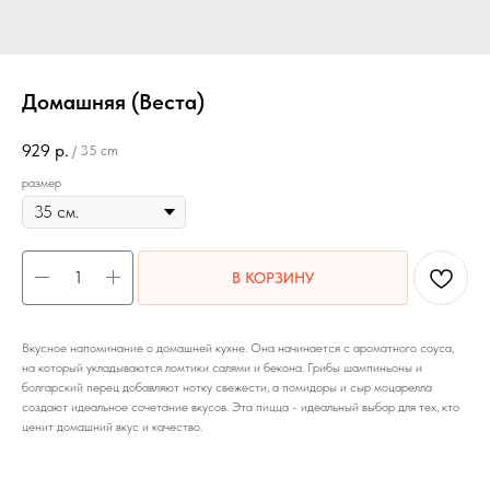
Домашняя (Веста)
929
р.
/
35 cm
размер
В КОРЗИНУ
Вкусное напоминание о домашней кухне. Она начинается с ароматного соуса,
на который укладываются ломтики салями и бекона. Грибы шампиньоны и
болгарский перец добавляют нотку свежести, а помидоры и сыр моцарелла
создают идеальное сочетание вкусов. Эта пицца - идеальный выбор для тех, кто
ценит домашний вкус и качество.